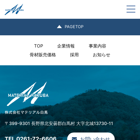
新型車両を導入しました！！
togg
新型車両を導入しました。圃場整備などで活躍します。
PAGETOP
TOP
企業情報
事業内容
骨材販売価格
採用
お知らせ
〒399-9301 長野県北安曇郡白馬村 大字北城13730-11
TEL.0261-72-6606
お問い合わせ