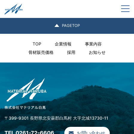
新型車両を導入しました。
togg
新型車両です、初冬の白馬三山をバックに
PAGETOP
TOP
企業情報
事業内容
骨材販売価格
採用
お知らせ
〒399-9301 長野県北安曇郡白馬村 大字北城13730-11
TEL.0261-72-6606
お問い合わせ